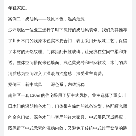
年轻家庭。
案例二：奶油风——浅原木色，温柔治愈
沙坪坝区一位业主选择了时下流行的奶油风装修。我们为其推荐
了川田木门的浅原木色实木复合门，表面采用开放漆工艺，保留
了木材的天然纹理。门体搭配长虹玻璃，让光线在空间中柔和穿
透。整体空间搭配米色墙面、浅色柔光砖和棉麻软装，木门的温
润质感为空间注入了温暖与治愈感，深受业主喜爱。
案例三：新中式风——深色系，内敛沉稳
南岸区一套130㎡的住宅采用了新中式风格。业主选择了重庆川
田木门的深胡桃色木门，门体带有简约的线条造型，搭配哑光黑
的金色门锁。深色木门与客厅的红木家具、中式屏风形成呼应，
既保留了中式元素的沉稳内敛，又避免了传统中式过于繁复的装