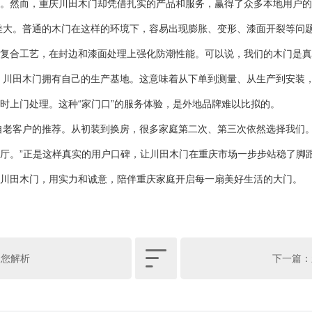
。然而，重庆川田木门却凭借扎实的产品和服务，赢得了众多本地用户的
差大。普通的木门在这样的环境下，容易出现膨胀、变形、漆面开裂等问
复合工艺，在封边和漆面处理上强化防潮性能。可以说，我们的木门是真正
，川田木门拥有自己的生产基地。这意味着从下单到测量、从生产到安装
时上门处理。这种“家门口”的服务体验，是外地品牌难以比拟的。
自老客户的推荐。从初装到换房，很多家庭第二次、第三次依然选择我们
厅。”正是这样真实的用户口碑，让川田木门在重庆市场一步步站稳了脚
川田木门，用实力和诚意，陪伴重庆家庭开启每一扇美好生活的大门。

为您解析
下一篇：