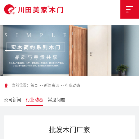
{pboot:if('hangye'=='wenti')}
{/pboot:if}


当前位置：
首页
>>
新闻资讯
>>
行业动态
公司新闻
行业动态
常见问题
批发木门厂家