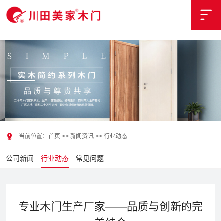
{pboot:if('hangye'=='wenti')}
{/pboot:if}


当前位置：
首页
>>
新闻资讯
>>
行业动态
公司新闻
行业动态
常见问题
专业木门生产厂家——品质与创新的完